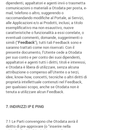
dipendenti, appaltatori e agenti invii o trasmetta
comunicazioni o materiali a Otodata per posta, e-
mail, telefono o altro, suggerendo o
raccomandando modifiche al Portale, ai Servizi,
alle Applicazioni e/o ai Prodotti, inclusi, a titolo
esemplificativo ma non esaustivo, nuove
caratteristiche o funzionalità a essi correlate, o
eventuali commenti, domande, suggerimenti o
simili (“
Feedback
”), tutti tali Feedback sono e
saranno trattati come non riservati. Con il
presente documento, l’Utente cede a Otodata
per suo conto e per conto dei suoi dipendenti,
appaltatori e agenti tutti i diritti, titoli e interessi,
e Otodata è libera di utilizzare, senza alcuna
attribuzione o compenso all’Utente o a terzi,
idee, know-how, concetti, tecniche o altri diritti di
proprietà intellettuale contenuti nel Feedback,
per qualsiasi scopo, anche se Otodata non è
tenuta a utilizzare alcun Feedback.
7.
INDIRIZZI IP E PING
7.1 Le Parti convengono che Otodata avrà il
diritto di pre-approvare (o “inserire nella