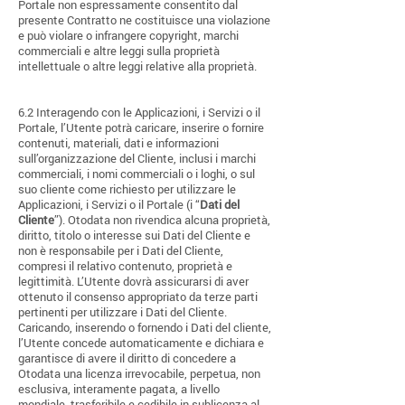
Portale non espressamente consentito dal
presente Contratto ne costituisce una violazione
e può violare o infrangere copyright, marchi
commerciali e altre leggi sulla proprietà
intellettuale o altre leggi relative alla proprietà.
6.2 Interagendo con le Applicazioni, i Servizi o il
Portale, l’Utente potrà caricare, inserire o fornire
contenuti, materiali, dati e informazioni
sull’organizzazione del Cliente, inclusi i marchi
commerciali, i nomi commerciali o i loghi, o sul
suo cliente come richiesto per utilizzare le
Applicazioni, i Servizi o il Portale (i “
Dati del
Cliente
”). Otodata non rivendica alcuna proprietà,
diritto, titolo o interesse sui Dati del Cliente e
non è responsabile per i Dati del Cliente,
compresi il relativo contenuto, proprietà e
legittimità. L’Utente dovrà assicurarsi di aver
ottenuto il consenso appropriato da terze parti
pertinenti per utilizzare i Dati del Cliente.
Caricando, inserendo o fornendo i Dati del cliente,
l’Utente concede automaticamente e dichiara e
garantisce di avere il diritto di concedere a
Otodata una licenza irrevocabile, perpetua, non
esclusiva, interamente pagata, a livello
mondiale, trasferibile e cedibile in sublicenza al