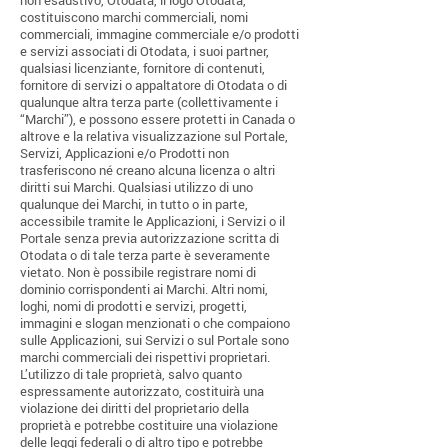
non esaustivo, Otodata, il logo Otodata,
costituiscono marchi commerciali, nomi
commerciali, immagine commerciale e/o prodotti
e servizi associati di Otodata, i suoi partner,
qualsiasi licenziante, fornitore di contenuti,
fornitore di servizi o appaltatore di Otodata o di
qualunque altra terza parte (collettivamente i
“Marchi”), e possono essere protetti in Canada o
altrove e la relativa visualizzazione sul Portale,
Servizi, Applicazioni e/o Prodotti non
trasferiscono né creano alcuna licenza o altri
diritti sui Marchi. Qualsiasi utilizzo di uno
qualunque dei Marchi, in tutto o in parte,
accessibile tramite le Applicazioni, i Servizi o il
Portale senza previa autorizzazione scritta di
Otodata o di tale terza parte è severamente
vietato. Non è possibile registrare nomi di
dominio corrispondenti ai Marchi. Altri nomi,
loghi, nomi di prodotti e servizi, progetti,
immagini e slogan menzionati o che compaiono
sulle Applicazioni, sui Servizi o sul Portale sono
marchi commerciali dei rispettivi proprietari.
L’utilizzo di tale proprietà, salvo quanto
espressamente autorizzato, costituirà una
violazione dei diritti del proprietario della
proprietà e potrebbe costituire una violazione
delle leggi federali o di altro tipo e potrebbe