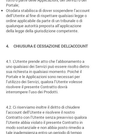
tutto o parte delle Applicazioni, dei Servizi o del
Portale;
Otodata stabilisca di dover sospendere l’account
dell’Utente al fine di rispettare qualsiasi legge o
ordine applicabile da parte di un tribunale o di
qualunque autorità preposta all’applicazione
della legge della giurisdizione competente.
4.
CHIUSURA E CESSAZIONE DELL’ACCOUNT
4.1. L’Utente prende atto che l’abbonamento a
uno qualsiasi dei Servizi può essere risolto dietro
sua richiesta in qualsiasi momento. Poiché il
Portale e le Applicazioni sono necessari per
l’utilizzo dei Servizi, qualora l’Utente volesse
risolvere il presente Contratto dovrà
interrompere l’uso dei Prodotti.
4.2. Ci riserviamo inoltre il diritto di chiudere
l’account dell’Utente e risolvere il nostro
Contratto con l’Utente senza preavviso qualora
l’Utente abbia violato il presente Contratto in
modo sostanziale e non abbia posto rimedio a
tale inadempienza entro un periodo di tempo