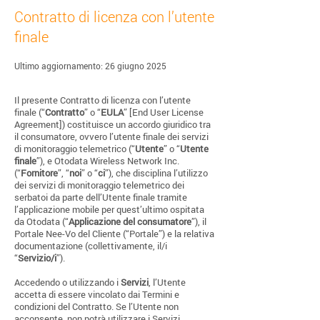
Contratto di licenza con l’utente
finale
Ultimo aggiornamento: 26 giugno 2025
Il presente Contratto di licenza con l’utente
finale (“
Contratto
” o “
EULA
” [End User License
Agreement]) costituisce un accordo giuridico tra
il consumatore, ovvero l’utente finale dei servizi
di monitoraggio telemetrico (“
Utente
” o “
Utente
finale
”), e Otodata Wireless Network Inc.
(“
Fornitore
”, “
noi
” o “
ci
”), che disciplina l’utilizzo
dei servizi di monitoraggio telemetrico dei
serbatoi da parte dell’Utente finale tramite
l’applicazione mobile per quest’ultimo ospitata
da Otodata (“
Applicazione del consumatore
”), il
Portale Nee-Vo del Cliente (“Portale”) e la relativa
documentazione (collettivamente, il/i
“
Servizio/i
”).
Accedendo o utilizzando i
Servizi
, l’Utente
accetta di essere vincolato dai Termini e
condizioni del Contratto. Se l’Utente non
acconsente, non potrà utilizzare i Servizi.