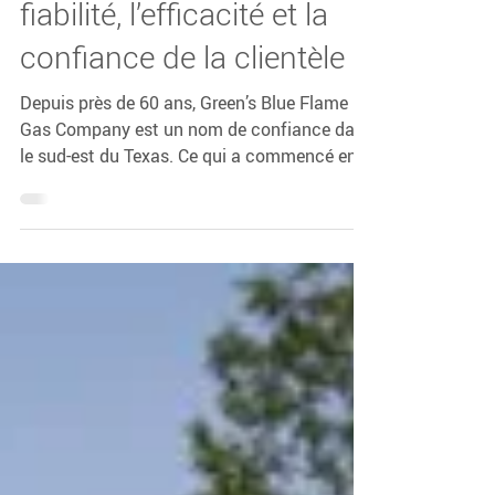
Green’s Blue Flame Gas
Company et Otodata : un
partenariat fondé sur la
fiabilité, l’efficacité et la
confiance de la clientèle
Depuis près de 60 ans, Green’s Blue Flame
Gas Company est un nom de confiance dans
le sud-est du Texas. Ce qui a commencé en
1967 comme une entreprise exploitant un
seul camion, acquise par Bill et Louise Green,
est devenu une entreprise
multigénérationnelle reconnue pour la
qualité exceptionnelle de son service, son
excellence opérationnelle et son profond