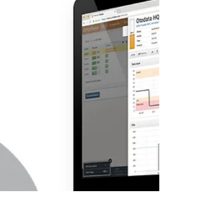
Amérique du Nord — et il n’est pas terminé.
Des chutes de neige records dans les
Carolines aux températures glaciales
atteignant même la Floride, les tempêtes
récentes ont perturbé les activités dans de
vastes régions du continent. De plus, les
prévisions annoncent, pour certaines zones,
les températures les plus froides depuis une
décennie.