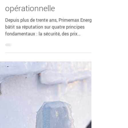
Otodata Tank Monitors
5 mai
5 min de lecture
Primemax Energy et
Otodata : un partenariat
au service de l’excellence
opérationnelle
Depuis plus de trente ans, Primemax Energy
bâtit sa réputation sur quatre principes
fondamentaux : la sécurité, des prix
compétitifs, un service exceptionnel et
l’excellence opérationnelle.