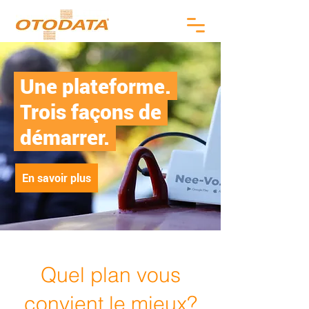
.
Une plateforme.
.
.
Trois façons de
.
.
démarrer.
.
En savoir plus
Quel plan vous
convient le mieux?