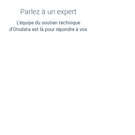
Parlez à un expert
L’équipe du soutien technique
d’Otodata est là pour répondre à vos
questions.
+1 (844) 763-3344
Contactez-nous
Optimisez votre ROI. Faites
croître votre entreprise.
Comment pouvons-nous vous aider?
*