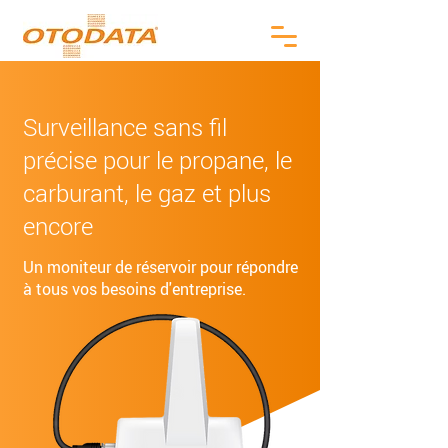
Surveillance sans fil
précise pour le propane, le
carburant, le gaz et plus
encore
Un moniteur de réservoir pour répondre
à tous vos besoins d'entreprise.