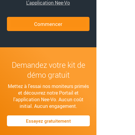
L'application Nee-Vo
Commencer
Demandez votre kit de
démo gratuit
Mettez à l’essai nos moniteurs primés
et découvrez notre Portail et
l’application Nee‑Vo. Aucun coût
initial. Aucun engagement.
Essayez gratuitement