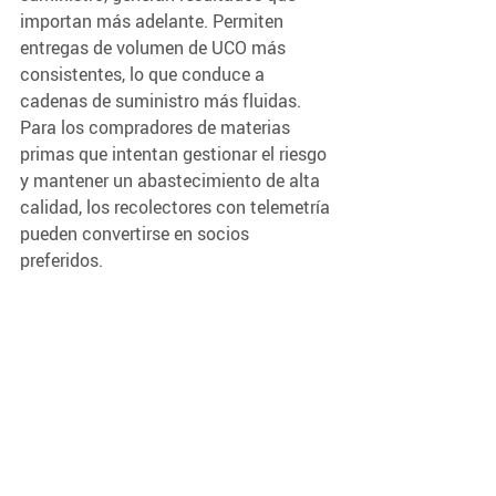
importan más adelante. Permiten 
entregas de volumen de UCO más 
consistentes, lo que conduce a 
cadenas de suministro más fluidas. 
Para los compradores de materias 
primas que intentan gestionar el riesgo 
y mantener un abastecimiento de alta 
calidad, los recolectores con telemetría 
pueden convertirse en socios 
preferidos.
Un Camino Más Simple hacia 
la Modernización de la 
Recolección de UCO 
La promesa del monitoreo de tanques 
se ha discutido en la industria de UCO 
durante años. Lo que faltaba era un 
método práctico y sin fricciones para 