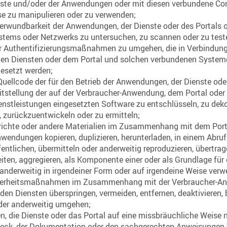
enste und/oder der Anwendungen oder mit diesen verbundene 
se zu manipulieren oder zu verwenden;
Verwundbarkeit der Anwendungen, der Dienste oder des Portals o
tems oder Netzwerks zu untersuchen, zu scannen oder zu test
er Authentifizierungsmaßnahmen zu umgehen, die in Verbindung
en Diensten oder dem Portal und solchen verbundenen System
esetzt werden;
uellcode der für den Betrieb der Anwendungen, der Dienste ode
eitstellung der auf der Verbraucher-Anwendung, dem Portal oder
nstleistungen eingesetzten Software zu entschlüsseln, zu deko
, zurückzuentwickeln oder zu ermitteln;
erichte oder andere Materialien im Zusammenhang mit dem Port
wendungen kopieren, duplizieren, herunterladen, in einem Abru
fentlichen, übermitteln oder anderweitig reproduzieren, übertrage
eiten, aggregieren, als Komponente einer oder als Grundlage fü
anderweitig in irgendeiner Form oder auf irgendeine Weise ver
herheitsmaßnahmen im Zusammenhang mit der Verbraucher-A
den Diensten überspringen, vermeiden, entfernen, deaktivieren, 
der anderweitig umgehen;
, die Dienste oder das Portal auf eine missbräuchliche Weise 
ck, der Dokumentation oder den sachgerechten Anweisungen