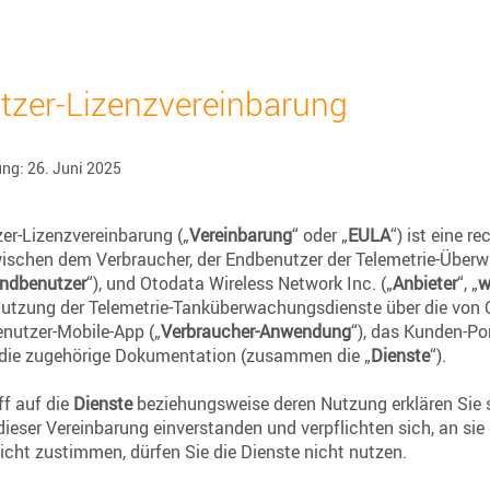
zer-Lizenzvereinbarung
ung: 26. Juni 2025
er-Lizenzvereinbarung („
Vereinbarung
“ oder „
EULA
“) ist eine r
ischen dem Verbraucher, der Endbenutzer der Telemetrie-Über
ndbenutzer
“), und Otodata Wireless Network Inc. („
Anbieter
“, „
w
 Nutzung der Telemetrie-Tanküberwachungsdienste über die von
nutzer-Mobile-App („
Verbraucher-Anwendung
“), das Kunden-Po
e die zugehörige Dokumentation (zusammen die „
Dienste
“).
ff auf die
Dienste
beziehungsweise deren Nutzung erklären Sie 
eser Vereinbarung einverstanden und verpflichten sich, an si
icht zustimmen, dürfen Sie die Dienste nicht nutzen.