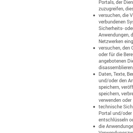
Portals, der Di
zuzugreifen, die
versuchen, die 
verbundenen Sys
Sicherheits- od
Anwendungen, d
Netzwerken eing
versuchen, den Q
oder für die Ber
angebotenen Die
disassemblieren
Daten, Texte, B
und/oder den An
speichern, veröf
speichern, verbr
verwenden oder 
technische Sic
Portal und/oder 
entschlüsseln o
die Anwendungen
Verwendungszwe