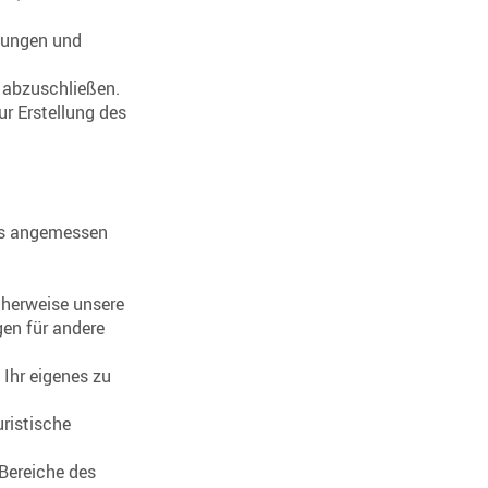
ndungen und
g abzuschließen.
ur Erstellung des
ls angemessen
cherweise unsere
gen für andere
 Ihr eigenes zu
uristische
 Bereiche des