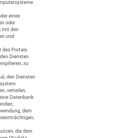
Computersysteme
der eines
en oder
 mit den
en und
r des Portals
 den Diensten
mpilieren, zu
al, den Diensten
fsystem
n, verteilen,
r eine Datenbank
wenden;
nwendung, dem
beeinträchtigen,
nutzen, die dem
 von Otodata