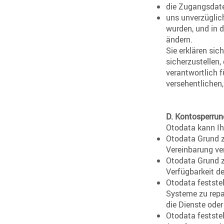
die Zugangsdate
uns unverzüglic
wurden, und in d
ändern.
Sie erklären sic
sicherzustellen
verantwortlich f
versehentlichen
D. Kontosperrun
Otodata kann Ih
Otodata Grund z
Vereinbarung ve
Otodata Grund z
Verfügbarkeit d
Otodata feststel
Systeme zu repa
die Dienste oder
Otodata festste