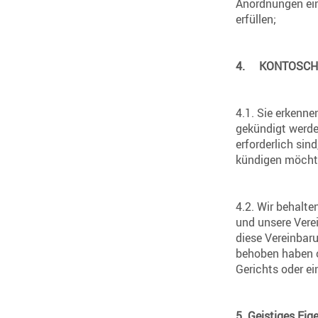
Anordnungen ein
erfüllen;
4.
KONTOSCHL
4.1. Sie erkenne
gekündigt werde
erforderlich sin
kündigen möcht
4.2. Wir behalt
und unsere Vere
diese Vereinbar
behoben haben o
Gerichts oder ei
5.
Geistiges
Eig