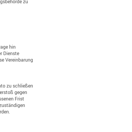
ngsbehörde zu
rage hin
r Dienste
ese Vereinbarung
nto zu schließen
Verstoß gegen
ssenen Frist
 zuständigen
rden.