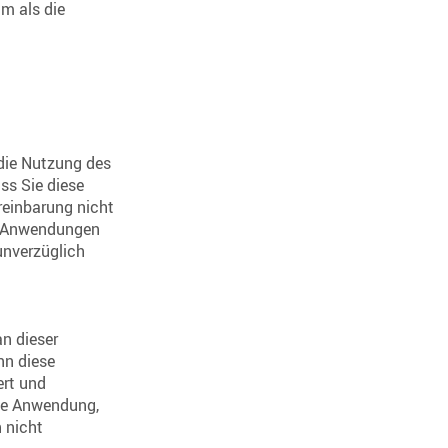
m als die
 die Nutzung des
ss Sie diese
ereinbarung nicht
ie Anwendungen
unverzüglich
n dieser
nn diese
ert und
die Anwendung,
n nicht