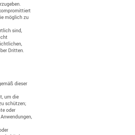
erzugeben.
kompromittiert
wie möglich zu
tlich sind,
icht
ichtlichen,
er Dritten.
 gemäß dieser
t, um die
zu schützen;
äte oder
ie Anwendungen,
oder