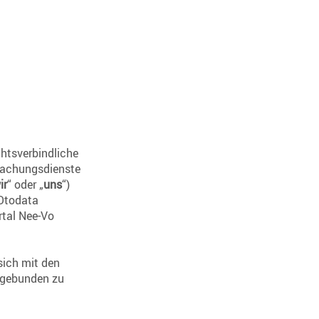
echtsverbindliche
wachungsdienste
ir
“ oder „
uns
“)
 Otodata
rtal Nee-Vo
sich mit den
e gebunden zu