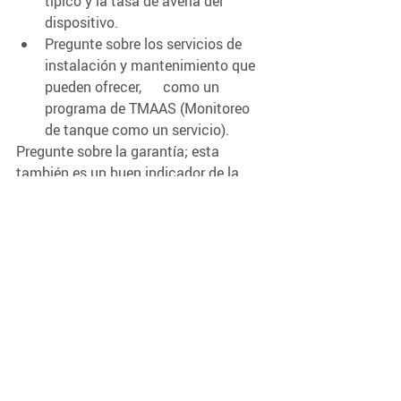
típico y la tasa de avería del 
dispositivo. 
Pregunte sobre los servicios de 
instalación y mantenimiento que 
pueden ofrecer,      como un 
programa de TMAAS (Monitoreo 
de tanque como un servicio).
Pregunte sobre la garantía; esta 
también es un buen indicador de la 
calidad del dispositivo en cuestión.
Estas preguntas deberían darle una 
buena idea de cómo será trabajar con 
este proveedor.
Otro tema interesante es preguntar 
sobre la hoja de ruta de productos de 
la compañía. Esto indicará sus planes 
de crecimiento y podría revelar 