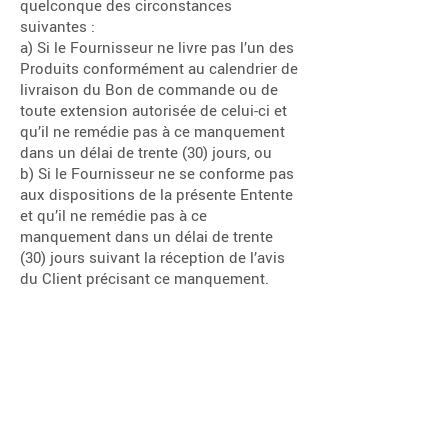
quelconque des circonstances
suivantes :
a) Si le Fournisseur ne livre pas l’un des
Produits conformément au calendrier de
livraison du Bon de commande ou de
toute extension autorisée de celui-ci et
qu’il ne remédie pas à ce manquement
dans un délai de trente (30) jours, ou
b) Si le Fournisseur ne se conforme pas
aux dispositions de la présente Entente
et qu’il ne remédie pas à ce
manquement dans un délai de trente
(30) jours suivant la réception de l’avis
du Client précisant ce manquement.
c) Si le Fournisseur est soumis à un
changement de contrôle et que ce
changement est, de l’avis raisonnable
d’Otodata, préjudiciable à ses intérêts
commerciaux.
d) Si le Fournisseur fait l’objet d’une
dissolution, d’une insolvabilité ou d’une
incapacité à honorer ses obligations à